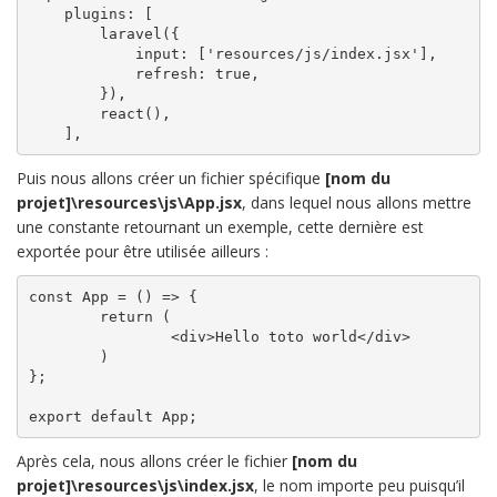
    plugins: [

        laravel({

            input: ['resources/js/index.jsx'],

            refresh: true,

        }),

	react(),

Puis nous allons créer un fichier spécifique
[nom du
projet]\resources\js\App.jsx
, dans lequel nous allons mettre
une constante retournant un exemple, cette dernière est
exportée pour être utilisée ailleurs :
const App = () => {

	return (

		<div>Hello toto world</div>

	)

};

export default App;
Après cela, nous allons créer le fichier
[nom du
projet]\resources\js\index.jsx
, le nom importe peu puisqu’il