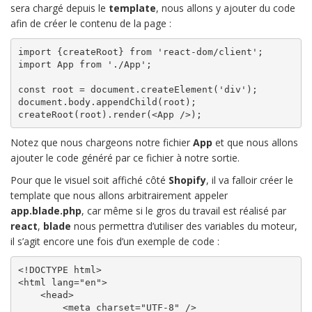
sera chargé depuis le
template
, nous allons y ajouter du code
afin de créer le contenu de la page :
import {createRoot} from 'react-dom/client';

import App from './App';

const root = document.createElement('div');

document.body.appendChild(root);

createRoot(root).render(<App />);
Notez que nous chargeons notre fichier
App
et que nous allons
ajouter le code généré par ce fichier à notre sortie.
Pour que le visuel soit affiché côté
Shopify
, il va falloir créer le
template que nous allons arbitrairement appeler
app.blade.php
, car même si le gros du travail est réalisé par
react
,
blade
nous permettra d’utiliser des variables du moteur,
il s’agit encore une fois d’un exemple de code :
<!DOCTYPE html>

<html lang="en">

    <head>

        <meta charset="UTF-8" />
