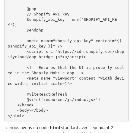
        @php

	// Shopify API key

	$shopify_api_key = env('SHOPIFY_API_KE
Y');

	@endphp

        <meta name="shopify-api-key" content="{{ 
$shopify_api_key }}" />

  	<script src="https://cdn.shopify.com/shop
ifycloud/app-bridge.js"></script>

        <!-- Ensures that the UI is properly scal
ed in the Shopify Mobile app -->

        <meta name="viewport" content="width=devi
ce-width, initial-scale=1">

        @viteReactRefresh

        @vite('resources/js/index.jsx')

    </head>

    <body></body>

</html>
Ici nous avons du code
html
standard avec cependant 2