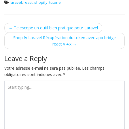
laravel
,
react
,
shopify
,
tutoriel
Post
←
Telescope un outil bien pratique pour Laravel
navigation
Shopify Laravel Récupération du token avec app bridge
react v 4.x
→
Leave a Reply
Votre adresse e-mail ne sera pas publiée.
Les champs
obligatoires sont indiqués avec
*