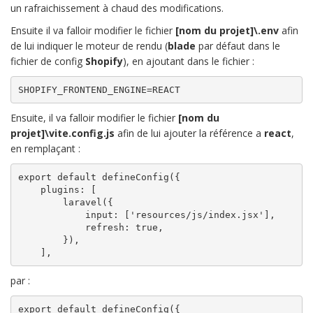
un rafraichissement à chaud des modifications.
Ensuite il va falloir modifier le fichier
[nom du projet]\.env
afin
de lui indiquer le moteur de rendu (
blade
par défaut dans le
fichier de config
Shopify
), en ajoutant dans le fichier :
SHOPIFY_FRONTEND_ENGINE=REACT
Ensuite, il va falloir modifier le fichier
[nom du
projet]\vite.config.js
afin de lui ajouter la référence a
react
,
en remplaçant :
export default defineConfig({

    plugins: [

        laravel({

            input: ['resources/js/index.jsx'],

            refresh: true,

        }),

par :
export default defineConfig({
