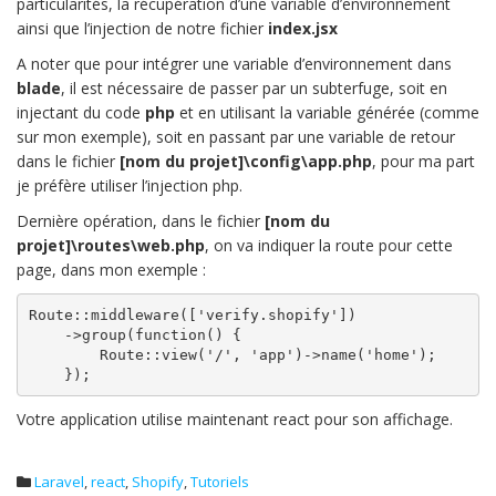
particularités, la récupération d’une variable d’environnement
ainsi que l’injection de notre fichier
index.jsx
A noter que pour intégrer une variable d’environnement dans
blade
, il est nécessaire de passer par un subterfuge, soit en
injectant du code
php
et en utilisant la variable générée (comme
sur mon exemple), soit en passant par une variable de retour
dans le fichier
[nom du projet]\config\app.php
, pour ma part
je préfère utiliser l’injection php.
Dernière opération, dans le fichier
[nom du
projet]\routes\web.php
, on va indiquer la route pour cette
page, dans mon exemple :
Route::middleware(['verify.shopify'])

    ->group(function() {

        Route::view('/', 'app')->name('home');

    });
Votre application utilise maintenant react pour son affichage.
Laravel
,
react
,
Shopify
,
Tutoriels