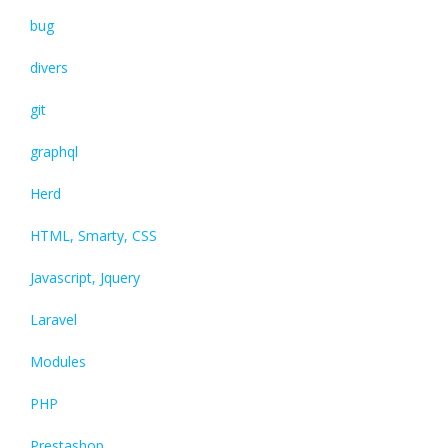
bug
divers
git
graphql
Herd
HTML, Smarty, CSS
Javascript, Jquery
Laravel
Modules
PHP
Prestashop